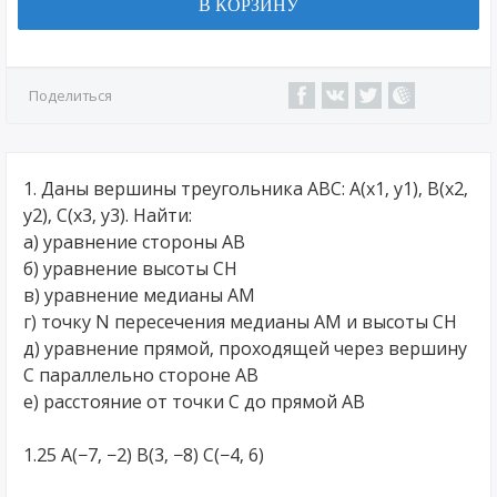
В КОРЗИНУ
Поделиться
1. Даны вершины треугольника ABC: A(x1, y1), B(x2,
y2), C(x3, y3). Найти:
а) уравнение стороны AB
б) уравнение высоты CH
в) уравнение медианы AM
г) точку N пересечения медианы AM и высоты CH
д) уравнение прямой, проходящей через вершину
С параллельно стороне AB
е) расстояние от точки С до прямой AB
1.25 A(−7, −2) B(3, −8) C(−4, 6)