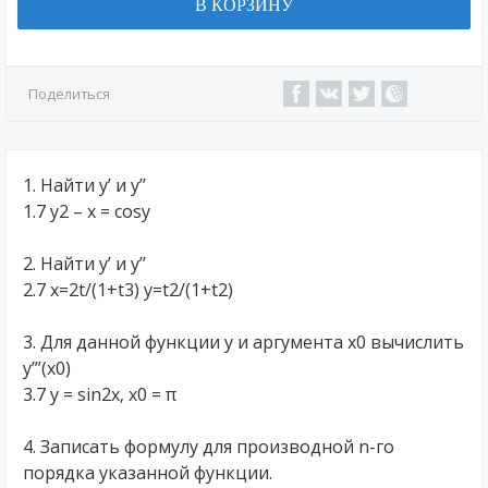
В КОРЗИНУ
Поделиться
1. Найти y’ и y’’
1.7 y2 – x = cosy
2. Найти y’ и y’’
2.7 x=2t/(1+t3) y=t2/(1+t2)
3. Для данной функции y и аргумента x0 вычислить
y’’’(x0)
3.7 y = sin2x, x0 = π
4. Записать формулу для производной n-го
порядка указанной функции.