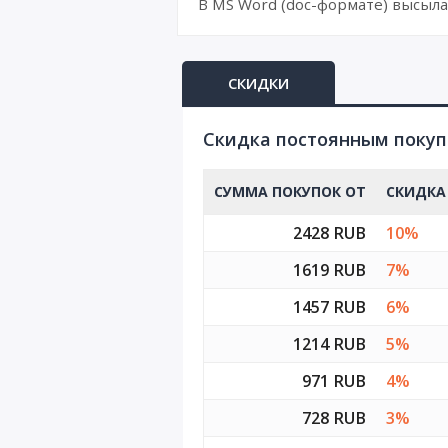
В MS Word (doc-формате) высыла
СКИДКИ
Cкидка постоянным поку
СУММА ПОКУПОК ОТ
СКИДКА
2428 RUB
10%
1619 RUB
7%
1457 RUB
6%
1214 RUB
5%
971 RUB
4%
728 RUB
3%