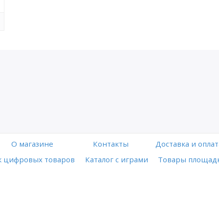
O магазине
Контакты
Доставка и оплат
 цифровых товаров
Каталог с играми
Товары площадк
Работает на платформе
Digiseller