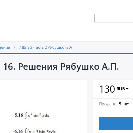
шения
ИДЗ 8.3 часть 2 Рябушко (30)
т 16. Решения Рябушко А.П.
130
RUB
Продано
5
шт.