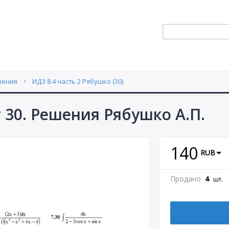
шения
ИДЗ 8.4 часть 2 Рябушко (30)
т 30. Решения Рябушко А.П.
140
RUB
Продано
4
шт.