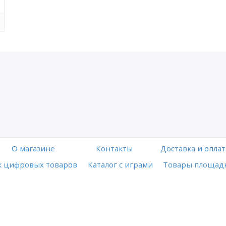
O магазине
Контакты
Доставка и оплат
 цифровых товаров
Каталог с играми
Товары площадк
Работает на платформе
Digiseller