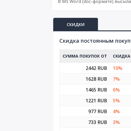
В MS Word (doc-формате) высыла
СКИДКИ
Cкидка постоянным поку
СУММА ПОКУПОК ОТ
СКИДКА
2442 RUB
10%
1628 RUB
7%
1465 RUB
6%
1221 RUB
5%
977 RUB
4%
733 RUB
3%