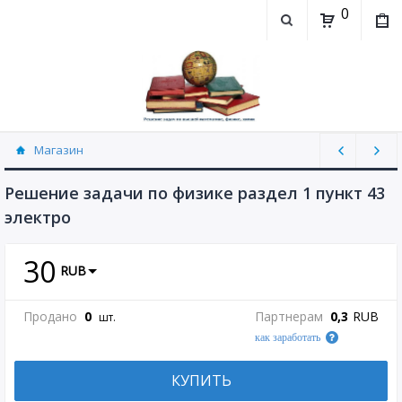
0
Магазин
Физика, химия (рассылаю Doc+PDF) (8689)
Решение задачи по физике раздел 1 пункт 43
электро
30
RUB
Продано
0
Партнерам
0,3
RUB
шт.
как заработать
КУПИТЬ