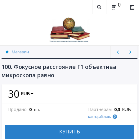
0
Магазин
Физика, химия (рассылаю Doc+PDF) (8689)
100. Фокусное расстояние F1 объектива
микроскопа равно
30
RUB
Продано
0
Партнерам
0,3
RUB
шт.
как заработать
КУПИТЬ