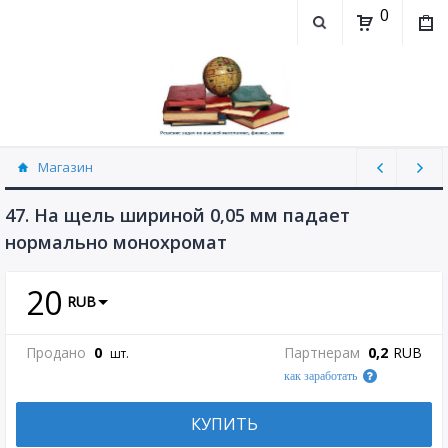
0
Магазин
Физика, химия (рассылаю Doc+PDF) (8689)
47. На щель шириной 0,05 мм падает
нормально монохромат
20
RUB
Продано
0
Партнерам
0,2
RUB
шт.
как заработать
КУПИТЬ