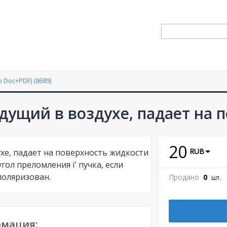
 Doc+PDF) (8689)
идущий в воздухе, падает на 
20
RUB
ухе, падает на поверхность жидкости
угол преломления i' пучка, если
оляризован.
Продано
0
шт.
мация: