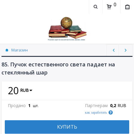
0
Магазин
Физика, химия (рассылаю Doc+PDF) (8689)
85. Пучок естественного света падает на
стеклянный шар
20
RUB
Продано
1
Партнерам
0,2
RUB
шт.
как заработать
КУПИТЬ