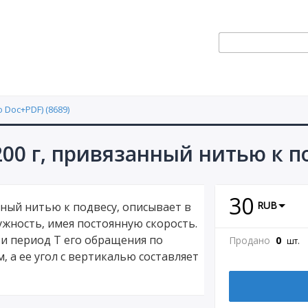
 Doc+PDF) (8689)
200 г, привязанный нитью к п
30
RUB
нный нитью к подвесу, описывает в
жность, имея постоянную скорость.
и период T его обращения по
Продано
0
шт.
м, а ее угол с вертикалью составляет