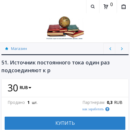
0
Магазин
Физика, химия (рассылаю Doc+PDF) (8689)
51. Источник постоянного тока один раз
подсоединяют к р
30
RUB
Продано
1
Партнерам
0,3
RUB
шт.
как заработать
КУПИТЬ