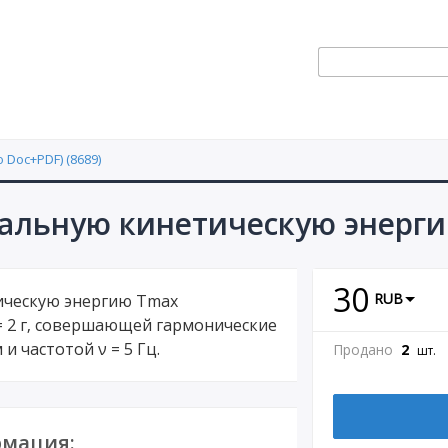
 Doc+PDF) (8689)
мальную кинетическую энерг
30
RUB
ическую энергию Тmax
= 2 г, совершающей гармонические
 и частотой ν = 5 Гц.
Продано
2
шт.
мация: