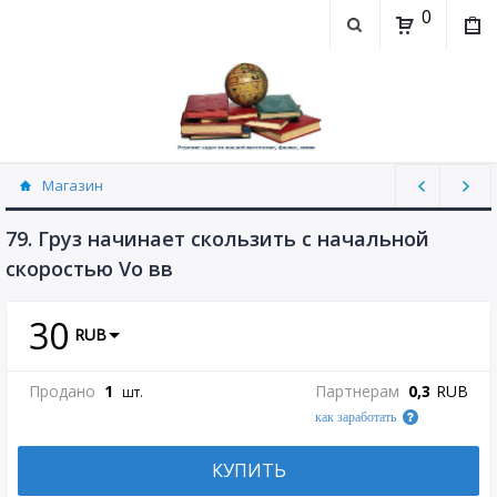
0
Магазин
Физика, химия (рассылаю Doc+PDF) (8689)
79. Груз начинает скользить с начальной
скоростью Vо вв
30
RUB
Продано
1
Партнерам
0,3
RUB
шт.
как заработать
КУПИТЬ