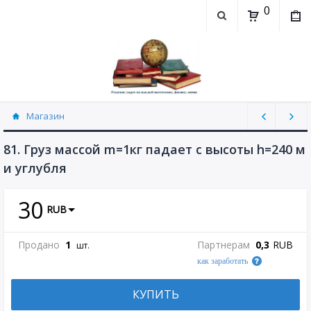
0
Магазин
Физика, химия (рассылаю Doc+PDF) (8689)
81. Груз массой m=1кг падает с высоты h=240 м
и углубля
30
RUB
Продано
1
Партнерам
0,3
RUB
шт.
как заработать
КУПИТЬ