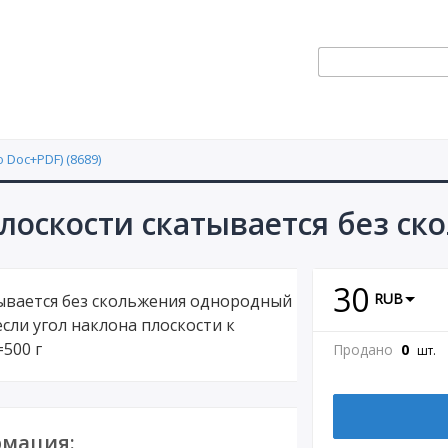
 Doc+PDF) (8689)
плоскости скатывается без ск
30
RUB
тывается без скольжения однородный
если угол наклона плоскости к
=500 г
Продано
0
шт.
мация: