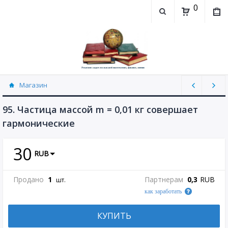
0
Магазин
Физика, химия (рассылаю Doc+PDF) (8689)
95. Частица массой m = 0,01 кг совершает
гармонические
30
RUB
Продано
1
Партнерам
0,3
RUB
шт.
как заработать
КУПИТЬ