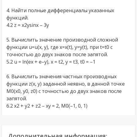
4. Найти полные дифференциалы указанных
функций.
4.2 z = x2ysinx – 3y
5. Вычислить значение производной сложной
функции u=u(x, y), где x=x(t), y=y(t), при t=t0 с
точностью до двух знаков после запятой.
5.2 u = ln(ex + e–y), x = t2, y = t3, t0 = –1
6. Вычислить значения частных производных
функции z(x, y) заданной неявно, в данной точке
M0(x0, y0, z0) с точностью до двух знаков после
запятой.
6.2 x2 + y2 + z2 – xy = 2, M0(–1, 0, 1)
Дополнительная информация: