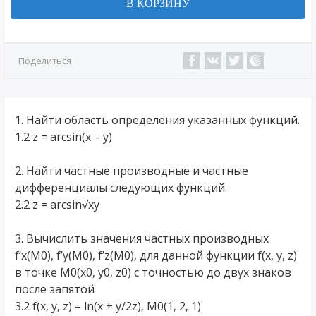
В КОРЗИНУ
Поделиться
1. Найти область определения указанных функций.
1.2 z = arcsin(x – y)
2. Найти частные производные и частные
дифференциалы следующих функций.
2.2 z = arcsin√xy
3. Вычислить значения частных производных
f’x(M0), f’y(M0), f’z(M0), для данной функции f(x, y, z)
в точке M0(x0, y0, z0) с точностью до двух знаков
после запятой
3.2 f(x, y, z) = ln(x + y/2z), M0(1, 2, 1)