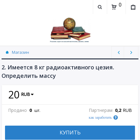
0
Магазин
Физика, химия (рассылаю Doc+PDF) (8689)
2. Имеется 8 кг радиоактивного цезия.
Определить массу
20
RUB
Продано
0
Партнерам
0,2
RUB
шт.
как заработать
КУПИТЬ