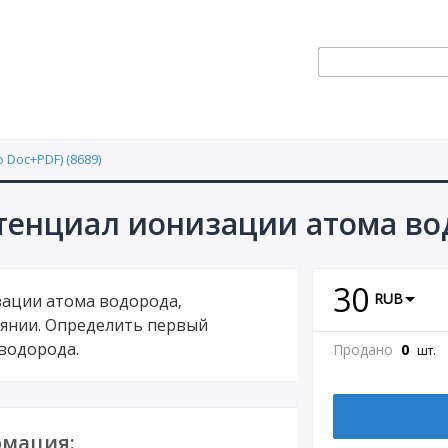
 Doc+PDF) (8689)
тенциал ионизации атома во
30
RUB
зации атома водорода,
оянии. Определить первый
водорода.
Продано
0
шт.
мация: