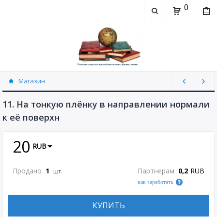
0
Магазин
Физика, химия (рассылаю Doc+PDF) (8689)
11. На тонкую плёнку в направлении нормали
к её поверхн
20
RUB
Продано
1
Партнерам
0,2
RUB
шт.
как заработать
КУПИТЬ