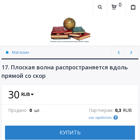
0
Магазин
Физика, химия (рассылаю Doc+PDF) (8689)
17. Плоская волна распространяется вдоль
прямой со скор
30
RUB
Продано
0
Партнерам
0,3
RUB
шт.
как заработать
КУПИТЬ