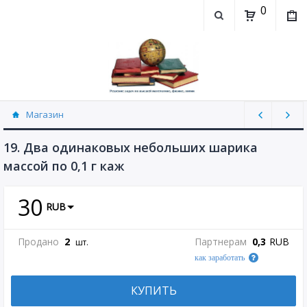
0
Магазин
Физика, химия (рассылаю Doc+PDF) (8689)
19. Два одинаковых небольших шарика
массой по 0,1 г каж
30
RUB
Продано
2
Партнерам
0,3
RUB
шт.
как заработать
КУПИТЬ