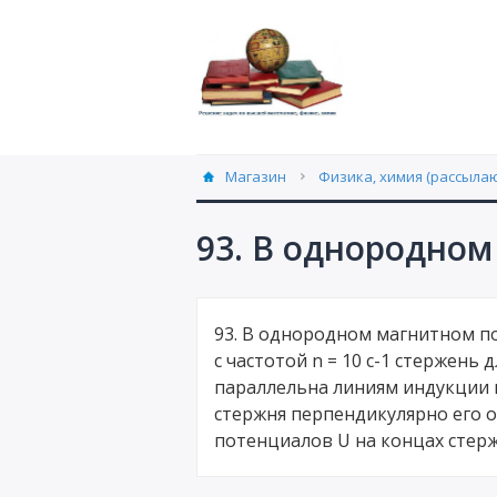
Магазин
Физика, химия (рассылаю
93. В однородном
93. В однородном магнитном по
с частотой n = 10 с-1 стержень 
параллельна линиям индукции 
стержня перпендикулярно его о
потенциалов U на концах стерж