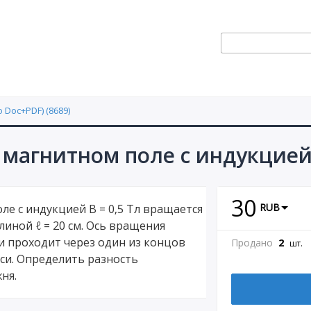
 Doc+PDF) (8689)
 магнитном поле с индукцией 
30
RUB
ле с индукцией В = 0,5 Тл вращается
длиной ℓ = 20 см. Ось вращения
и проходит через один из концов
Продано
2
шт.
си. Определить разность
ня.