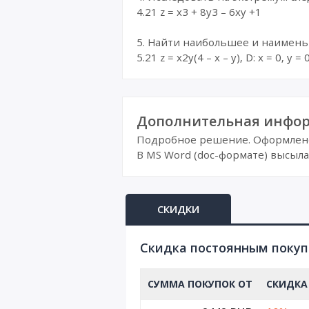
4.21 z = x3 + 8y3 – 6xy +1
5. Найти наибольшее и наименьш
5.21 z = x2y(4 – x – y), D: x = 0, y = 0
Дополнительная инфор
Подробное решение. Оформлено 
В MS Word (doc-формате) высыла
СКИДКИ
Cкидка постоянным поку
СУММА ПОКУПОК ОТ
СКИДКА