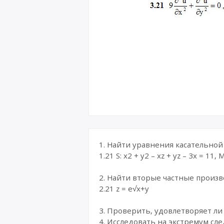
1. Найти уравнения касательной 
1.21 S: x2 + y2 – xz + yz – 3x = 11, 
2. Найти вторые частные произво
2.21 z = e√x+y
3. Проверить, удовлетворяет ли
4. Исследовать на экстремум с