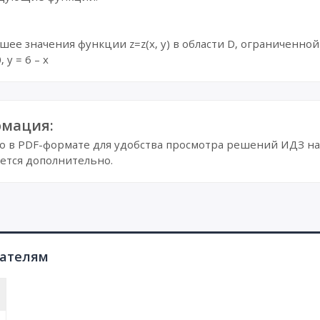
ее значения функции z=z(x, y) в области D, ограниченно
, y = 6 – x
мация:
в PDF-формате для удобства просмотра решений ИДЗ на 
ется дополнительно.
пателям