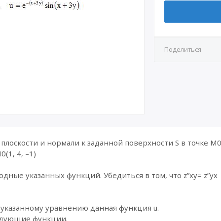
Поделиться
плоскости и нормали к заданной поверхности S в точке M0(x
M0(1, 4, –1)
дные указанных функций. Убедиться в том, что z”xy= z”yx
 указанному уравнению данная функция u.
ледующие функции.