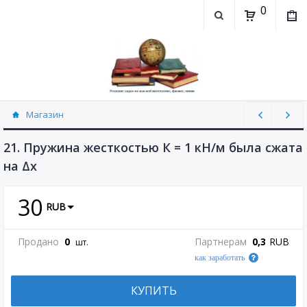
0
Магазин
Физика, химия (рассылаю Doc+PDF) (8689)
21. Пружина жесткостью К = 1 кН/м была сжата
на Δх
30
RUB
Продано
0
Партнерам
0,3
RUB
шт.
как заработать
КУПИТЬ