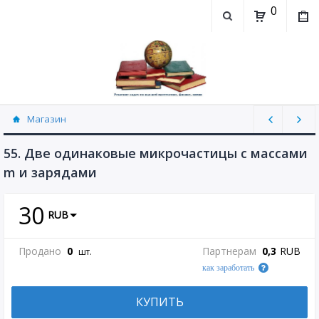
0
Магазин
Физика, химия (рассылаю Doc+PDF) (8689)
55. Две одинаковые микрочастицы с массами
m и зарядами
30
RUB
Продано
0
Партнерам
0,3
RUB
шт.
как заработать
КУПИТЬ