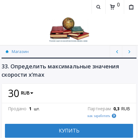
0
Магазин
Физика, химия (рассылаю Doc+PDF) (8689)
33. Определить максимальные значения
скорости x’max
30
RUB
Продано
1
Партнерам
0,3
RUB
шт.
как заработать
КУПИТЬ