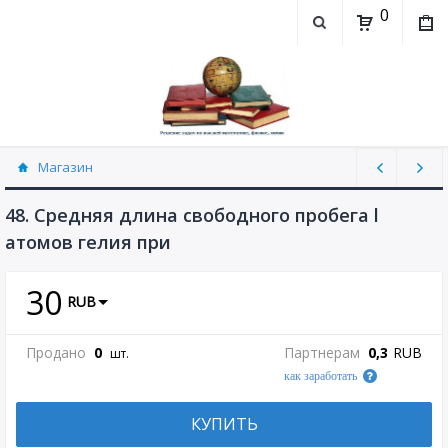
0
Магазин
Физика, химия (рассылаю Doc+PDF) (8689)
48. Средняя длина свободного пробега l
атомов гелия при
30
RUB
Продано
0
Партнерам
0,3
RUB
шт.
как заработать
КУПИТЬ