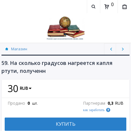
0
Магазин
Физика, химия (рассылаю Doc+PDF) (8689)
59. На сколько градусов нагреется капля
ртути, полученн
30
RUB
Продано
0
Партнерам
0,3
RUB
шт.
как заработать
КУПИТЬ