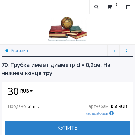
0
Магазин
Физика, химия (рассылаю Doc+PDF) (8689)
70. Трубка имеет диаметр d = 0,2см. На
нижнем конце тру
30
RUB
Продано
3
Партнерам
0,3
RUB
шт.
как заработать
КУПИТЬ