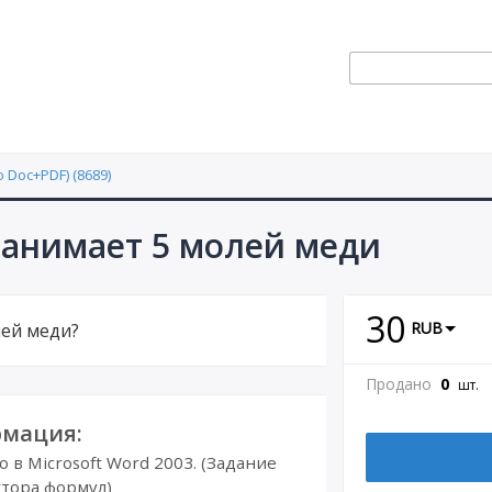
 Doc+PDF) (8689)
занимает 5 молей меди
30
RUB
лей меди?
Продано
0
шт.
мация:
в Microsoft Word 2003. (Задание
тора формул)