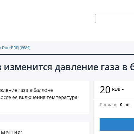
 Doc+PDF) (8689)
з изменится давление газа в 
20
RUB
авление газа в баллоне
после ее включения температура
Продано
0
шт.
мация: