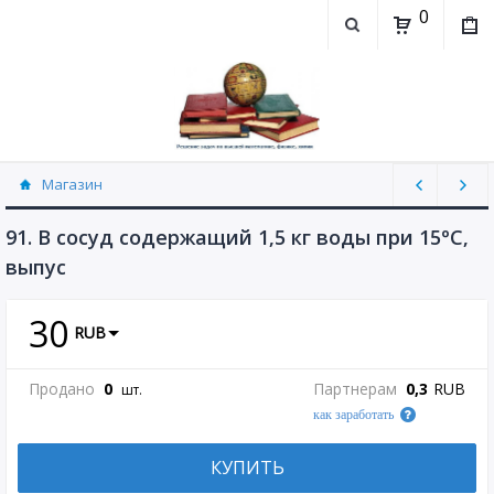
0
Магазин
Физика, химия (рассылаю Doc+PDF) (8689)
91. В сосуд содержащий 1,5 кг воды при 15ºС,
выпус
30
RUB
Продано
0
Партнерам
0,3
RUB
шт.
как заработать
КУПИТЬ