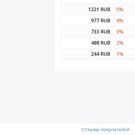
1221 RUB
5%
977 RUB
4%
733 RUB
3%
488 RUB
2%
244 RUB
1%
Отзывы покупателей