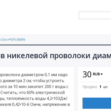
 Doc+PDF) (8689)
ов никелевой проволоки диам
30
RUB
 проволоки диаметром 0,1 мм надо
 диаметра 2 см, чтобы устроить
го за 10 мин закипит 200 г воды с
Продано
1
шт.
 Считать, что 60% электрической
ды, теплоёмкость воды 4,2•103Дж/
икеля 0,42•10-6 Ом•м, напряжение в