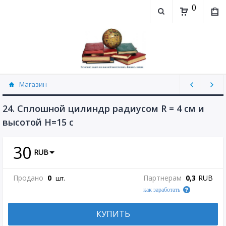
0
Магазин
Физика, химия (рассылаю Doc+PDF) (8689)
24. Сплошной цилиндр радиусом R = 4 см и
высотой H=15 с
30
RUB
Продано
0
Партнерам
0,3
RUB
шт.
как заработать
КУПИТЬ