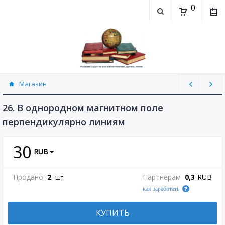
0
Магазин
Физика, химия (рассылаю Doc+PDF) (8689)
26. В однородном магнитном поле
перпендикулярно линиям
30
RUB
Продано
2
Партнерам
0,3
RUB
шт.
как заработать
КУПИТЬ