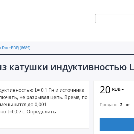
 Doc+PDF) (8689)
из катушки индуктивностью L=
20
RUB
дуктивностью L= 0.1 Гн и источника
лючать, не разрывая цепь. Время, по
уменьшится до 0,001
Продано
2
шт.
но t=0,07 с. Определить