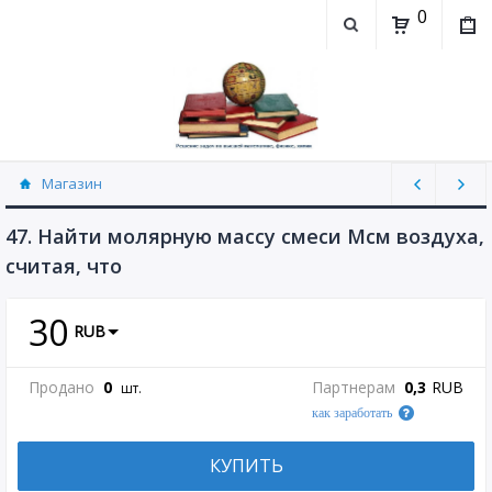
0
Магазин
Физика, химия (рассылаю Doc+PDF) (8689)
47. Найти молярную массу смеси Mсм воздуха,
считая, что
30
RUB
Продано
0
Партнерам
0,3
RUB
шт.
как заработать
КУПИТЬ