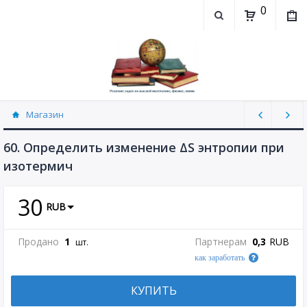
0
Магазин
Физика, химия (рассылаю Doc+PDF) (8689)
60. Определить изменение ΔS энтропии при
изотермич
30
RUB
Продано
1
Партнерам
0,3
RUB
шт.
как заработать
КУПИТЬ