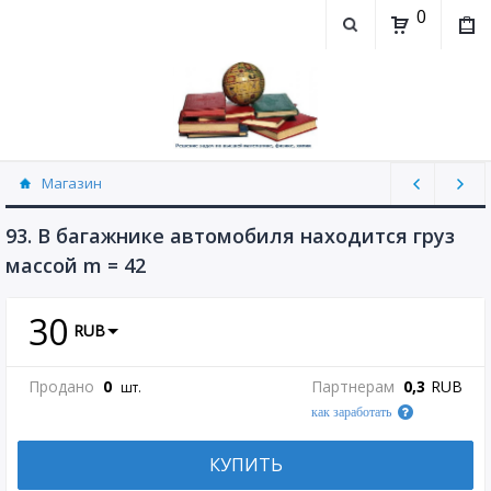
0
Магазин
Физика, химия (рассылаю Doc+PDF) (8689)
93. В багажнике автомобиля находится груз
массой m = 42
30
RUB
Продано
0
Партнерам
0,3
RUB
шт.
как заработать
КУПИТЬ