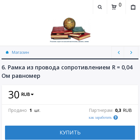
0
Магазин
Физика, химия (рассылаю Doc+PDF) (8689)
6. Рамка из провода сопротивлением R = 0,04
Ом равномер
30
RUB
Продано
1
Партнерам
0,3
RUB
шт.
как заработать
КУПИТЬ