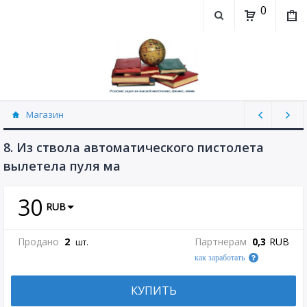
0
Магазин
Физика, химия (рассылаю Doc+PDF) (8689)
8. Из ствола автоматического пистолета
вылетела пуля ма
30
RUB
Продано
2
Партнерам
0,3
RUB
шт.
как заработать
КУПИТЬ