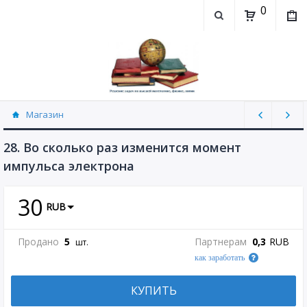
0
Магазин
Физика, химия (рассылаю Doc+PDF) (8689)
28. Во сколько раз изменится момент
импульса электрона
30
RUB
Продано
5
Партнерам
0,3
RUB
шт.
как заработать
КУПИТЬ