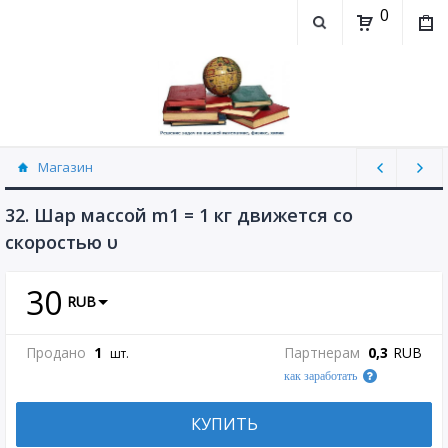
0
Магазин
Физика, химия (рассылаю Doc+PDF) (8689)
32. Шар массой m1 = 1 кг движется со
скоростью υ
30
RUB
Продано
1
Партнерам
0,3
RUB
шт.
как заработать
КУПИТЬ