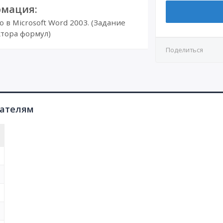
мация:
в Microsoft Word 2003. (Задание
тора формул)
Поделиться
пателям