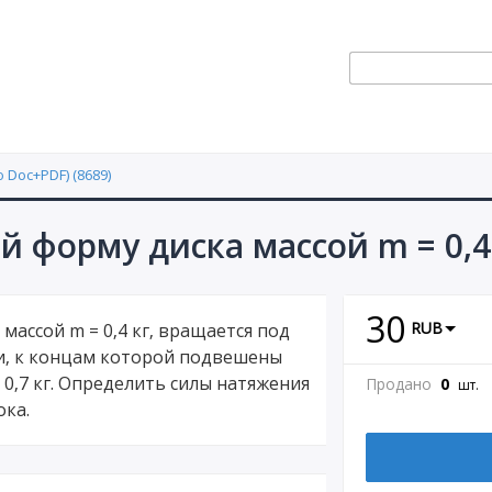
 Doc+PDF) (8689)
й форму диска массой m = 0,4
30
RUB
массой m = 0,4 кг, вращается под
и, к концам которой подвешены
= 0,7 кг. Определить силы натяжения
Продано
0
шт.
ока.