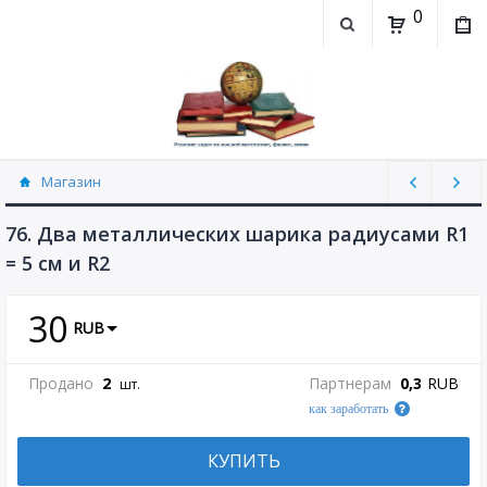
0
Магазин
Физика, химия (рассылаю Doc+PDF) (8689)
76. Два металлических шарика радиусами R1
= 5 см и R2
30
RUB
Продано
2
Партнерам
0,3
RUB
шт.
как заработать
КУПИТЬ