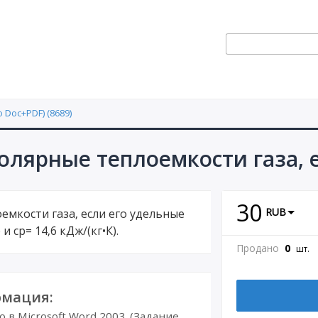
 Doc+PDF) (8689)
олярные теплоемкости газа, е
30
RUB
емкости газа, если его удельные
и ср= 14,6 кДж/(кг•К).
Продано
0
шт.
мация:
в Microsoft Word 2003. (Задание