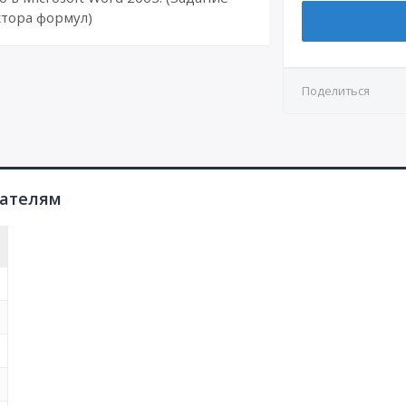
тора формул)
Поделиться
пателям