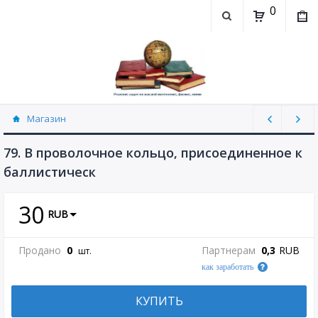
0
Магазин
Физика, химия (рассылаю Doc+PDF) (8689)
79. В проволочное кольцо, присоединенное к
баллистическ
30
RUB
Продано
0
Партнерам
0,3
RUB
шт.
как заработать
КУПИТЬ