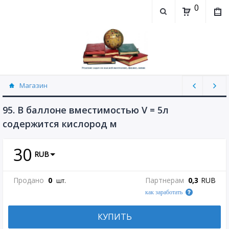
0
Магазин
Физика, химия (рассылаю Doc+PDF) (8689)
95. В баллоне вместимостью V = 5л
содержится кислород м
30
RUB
Продано
0
Партнерам
0,3
RUB
шт.
как заработать
КУПИТЬ