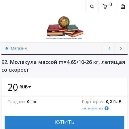
0
Магазин
Физика, химия (рассылаю Doc+PDF) (8689)
92. Молекула массой m=4,65•10-26 кг, летящая
со скорост
20
RUB
Продано
0
Партнерам
0,2
RUB
шт.
как заработать
КУПИТЬ